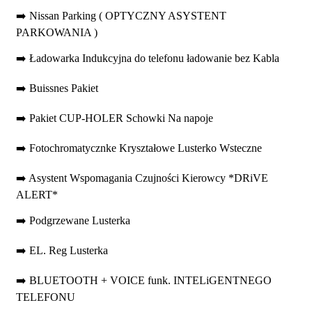
➡️ Nissan Parking ( OPTYCZNY ASYSTENT
PARKOWANIA )
➡️ Ładowarka Indukcyjna do telefonu ładowanie bez Kabla
➡️ Buissnes Pakiet
➡️ Pakiet CUP-HOLER Schowki Na napoje
➡️ Fotochromatycznke Kryształowe Lusterko Wsteczne
➡️ Asystent Wspomagania Czujności Kierowcy *DRiVE
ALERT*
➡️ Podgrzewane Lusterka
➡️ EL. Reg Lusterka
➡️ BLUETOOTH + VOICE funk. INTELiGENTNEGO
TELEFONU