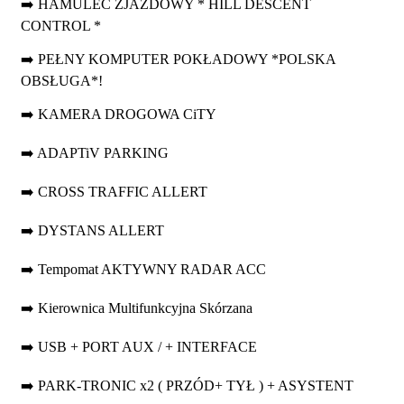
➡️ HAMULEC ZJAZDOWY * HILL DESCENT
CONTROL *
➡️ PEŁNY KOMPUTER POKŁADOWY *POLSKA
OBSŁUGA*!
➡️ KAMERA DROGOWA CiTY
➡️ ADAPTiV PARKING
➡️ CROSS TRAFFIC ALLERT
➡️ DYSTANS ALLERT
➡️ Tempomat AKTYWNY RADAR ACC
➡️ Kierownica Multifunkcyjna Skórzana
➡️ USB + PORT AUX / + INTERFACE
➡️ PARK-TRONIC x2 ( PRZÓD+ TYŁ ) + ASYSTENT