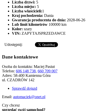
Liczba drzwi:
5
Liczba miejsc:
5
Liczba właścicieli:
1
Kraj pochodzenia:
Dania
Gwarancja producenta do dnia:
2028-06-26
Lub limit kilometrów
100000 km
Kolor:
szary
VIN:
ZAPYTAJSPRZEDAWCE
Udostępnij:
Dane kontaktowe
Osoba do kontaktu:
Maciej Pasiut
Telefon:
606 148 738
,
660 709 007
Adres:
58-400 Kamienna Góra
ul. CZADRÓW 142
Sprawdź dojazd
Email:
automaciek@onet.pl
Czy chcesz
sprzedać swój samochod?