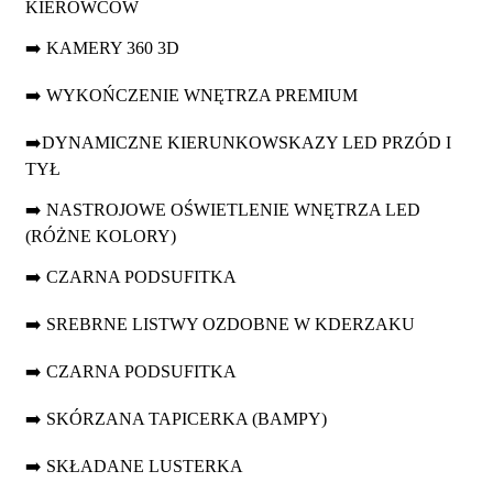
KIEROWCÓW
➡️ KAMERY 360 3D
➡️ WYKOŃCZENIE WNĘTRZA PREMIUM
➡️DYNAMICZNE KIERUNKOWSKAZY LED PRZÓD I
TYŁ
➡️ NASTROJOWE OŚWIETLENIE WNĘTRZA LED
(RÓŻNE KOLORY)
➡️ CZARNA PODSUFITKA
➡️ SREBRNE LISTWY OZDOBNE W KDERZAKU
➡️ CZARNA PODSUFITKA
➡️ SKÓRZANA TAPICERKA (BAMPY)
➡️ SKŁADANE LUSTERKA