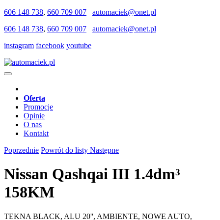
606 148 738
,
660 709 007
automaciek@onet.pl
606 148 738
,
660 709 007
automaciek@onet.pl
instagram
facebook
youtube
Oferta
Promocje
Opinie
O nas
Kontakt
Poprzednie
Powrót do listy
Następne
Nissan Qashqai III 1.4dm³
158KM
TEKNA BLACK, ALU 20'', AMBIENTE, NOWE AUTO,