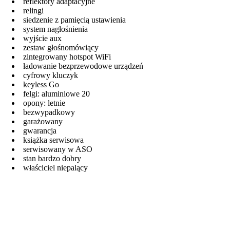
reflektory adaptacyjne
relingi
siedzenie z pamięcią ustawienia
system nagłośnienia
wyjście aux
zestaw głośnomówiący
zintegrowany hotspot WiFi
ładowanie bezprzewodowe urządzeń
cyfrowy kluczyk
keyless Go
felgi: aluminiowe 20
opony: letnie
bezwypadkowy
garażowany
gwarancja
książka serwisowa
serwisowany w ASO
stan bardzo dobry
właściciel niepalący