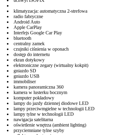
uchwyt ISOFIX
klimatyzacja: automatyczna 2-strefowa
radio fabryczne
Android Auto
Apple CarPlay
Interfejs Google Car Play
bluetooth
centralny zamek
czujniki ciśnienia w oponach
dostęp do internetu
ekran dotykowy
elektroniczne zegary (wirtualny kokpit)
gniazdo SD
gniazdo USB
immobiliser
kamera panoramiczna 360
kamera w lusterku bocznym
komputer pokładowy
lampy do jazdy dziennej diodowe LED
lampy przeciwmgielne w technologii LED
lampy tylne w technologii LED
nawigacja satelitarna
oświetlenie wnętrza (ambient lighting)
przyciemniane tylne szyby