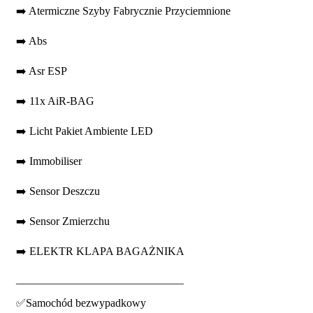
➡️ Atermiczne Szyby Fabrycznie Przyciemnione
➡️ Abs
➡️ Asr ESP
➡️ 11x AiR-BAG
➡️ Licht Pakiet Ambiente LED
➡️ Immobiliser
➡️ Sensor Deszczu
➡️ Sensor Zmierzchu
➡️ ELEKTR KLAPA BAGAŻNIKA
______________________________
✅Samochód bezwypadkowy