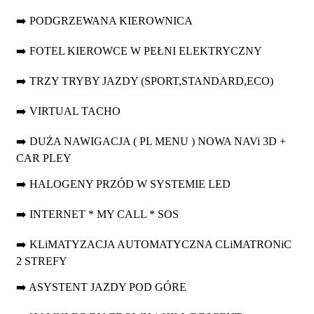
➡️ PODGRZEWANA KIEROWNICA
➡️ FOTEL KIEROWCE W PEŁNI ELEKTRYCZNY
➡️ TRZY TRYBY JAZDY (SPORT,STANDARD,ECO)
➡️ VIRTUAL TACHO
➡️ DUŻA NAWIGACJA ( PL MENU ) NOWA NAVi 3D +
CAR PLEY
➡️ HALOGENY PRZÓD W SYSTEMIE LED
➡️ INTERNET * MY CALL * SOS
➡️ KLiMATYZACJA AUTOMATYCZNA CLiMATRONiC
2 STREFY
➡️ ASYSTENT JAZDY POD GÓRE