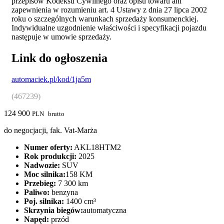
przepisów Kodeksu Cywilnego oraz opisu towaru ani
zapewnienia w rozumieniu art. 4 Ustawy z dnia 27 lipca 2002
roku o szczególnych warunkach sprzedaży konsumenckiej.
Indywidualne uzgodnienie właściwości i specyfikacji pojazdu
następuje w umowie sprzedaży.
Link do ogłoszenia
automaciek.pl/kod/1ja5m
(467239)
124 900
PLN
brutto
do negocjacji, fak. Vat-Marża
Numer oferty:
AKL18HTM2
Rok produkcji:
2025
Nadwozie:
SUV
Moc silnika:
158 KM
Przebieg:
7 300 km
Paliwo:
benzyna
Poj. silnika:
1400 cm³
Skrzynia biegów:
automatyczna
Napęd:
przód