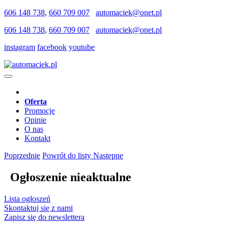
606 148 738
,
660 709 007
automaciek@onet.pl
606 148 738
,
660 709 007
automaciek@onet.pl
instagram
facebook
youtube
Oferta
Promocje
Opinie
O nas
Kontakt
Poprzednie
Powrót do listy
Następne
Ogłoszenie nieaktualne
Lista ogłoszeń
Skontaktuj się z nami
Zapisz się do newslettera