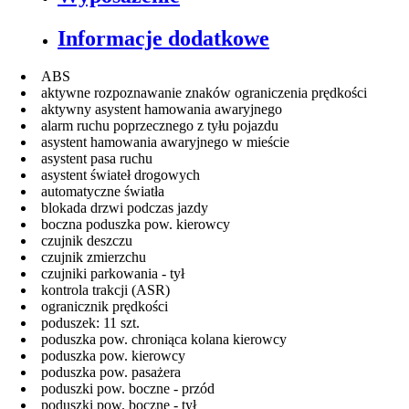
Informacje dodatkowe
ABS
aktywne rozpoznawanie znaków ograniczenia prędkości
aktywny asystent hamowania awaryjnego
alarm ruchu poprzecznego z tyłu pojazdu
asystent hamowania awaryjnego w mieście
asystent pasa ruchu
asystent świateł drogowych
automatyczne światła
blokada drzwi podczas jazdy
boczna poduszka pow. kierowcy
czujnik deszczu
czujnik zmierzchu
czujniki parkowania - tył
kontrola trakcji (ASR)
ogranicznik prędkości
poduszek: 11 szt.
poduszka pow. chroniąca kolana kierowcy
poduszka pow. kierowcy
poduszka pow. pasażera
poduszki pow. boczne - przód
poduszki pow. boczne - tył