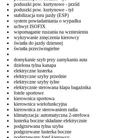
poduszki pow. kurtynowe - przód
poduszki pow. kurtynowe - tył
stabilizacja toru jazdy (ESP)
system powiadamiania o wypadku
uchwyt ISOFIX
wspomaganie ruszania na wzniesieniu
wykrywanie zmęczenia kierowcy
światła do jazdy dziennej
światła przeciwmgielne
domykanie szyb przy zamykaniu auta
dzielona tylna kanapa
elektryczne lusterka
elektryczne szyby przednie
elektryczne szyby tylne
elektrycznie sterowana klapa bagażnika
fotele sportowe
kierownica sportowa
kierownica wielofunkcyjna
kierownica ze sterowaniem radia
klimatyzacja: automatyczna 2-strefowa
lusterka boczne składane elektrycznie
podgrzewana tylna szyba
podgrzewane lusterka boczne
podgrzewany fotel kierowcy