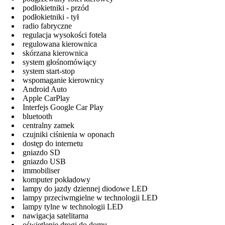
podłokietniki - przód
podłokietniki - tył
radio fabryczne
regulacja wysokości fotela
regulowana kierownica
skórzana kierownica
system głośnomówiący
system start-stop
wspomaganie kierownicy
Android Auto
Apple CarPlay
Interfejs Google Car Play
bluetooth
centralny zamek
czujniki ciśnienia w oponach
dostęp do internetu
gniazdo SD
gniazdo USB
immobiliser
komputer pokładowy
lampy do jazdy dziennej diodowe LED
lampy przeciwmgielne w technologii LED
lampy tylne w technologii LED
nawigacja satelitarna
oświetlenie drogi do domu