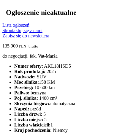
Ogłoszenie nieaktualne
Lista ogłoszeń
Skontaktuj się z nami
Zapisz się do newslettera
135 900
PLN
brutto
do negocjacji, fak. Vat-Marża
Numer oferty:
AKL18HSD5
Rok produkcji:
2025
Nadwozie:
SUV
Moc silnika:
158 KM
Przebieg:
10 600 km
Paliwo:
benzyna
Poj. silnika:
1400 cm³
Skrzynia biegów:
automatyczna
Napęd:
przód
Liczba drzwi:
5
Liczba miejsc:
5
Liczba właścicieli:
1
Kraj pochodzenia:
Niemcy