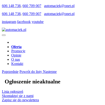
606 148 738
,
660 709 007
automaciek@onet.pl
606 148 738
,
660 709 007
automaciek@onet.pl
instagram
facebook
youtube
Oferta
Promocje
Opinie
O nas
Kontakt
Poprzednie
Powrót do listy
Następne
Ogłoszenie nieaktualne
Lista ogłoszeń
Skontaktuj się z nami
Zapisz się do newslettera