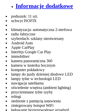
Informacje dodatkowe
poduszek: 11 szt.
uchwyt ISOFIX
klimatyzacja: automatyczna 2-strefowa
radio fabryczne
szyberdach: szklany nieotwierany
Android Auto
Apple CarPlay
Interfejs Google Car Play
immobiliser
kamera panoramiczna 360
kamera w lusterku bocznym
komputer pokładowy
lampy do jazdy dziennej diodowe LED
lampy tylne w technologii LED
nawigacja satelitarna
oświetlenie wnętrza (ambient lighting)
przyciemniane tylne szyby
relingi
siedzenie z pamięcią ustawienia
zintegrowany hotspot WiFi
ładowanie bezprzewodowe urządzeń