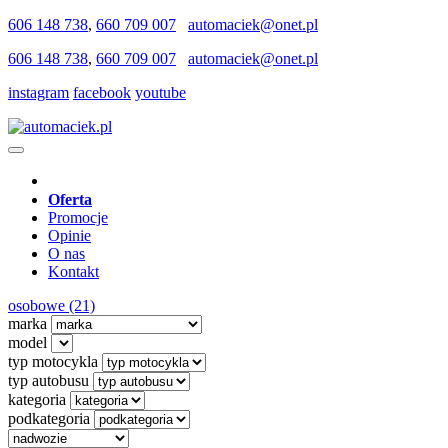
606 148 738
,
660 709 007
automaciek@onet.pl
606 148 738
,
660 709 007
automaciek@onet.pl
instagram
facebook
youtube
Oferta
Promocje
Opinie
O nas
Kontakt
osobowe (21)
marka
model
typ motocykla
typ autobusu
kategoria
podkategoria