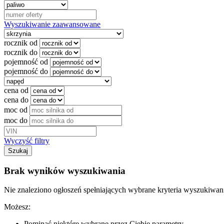
Wyszukiwanie zaawansowane
rocznik od
rocznik do
pojemność od
pojemność do
cena od
cena do
moc od
moc do
Wyczyść filtry
Szukaj
Brak wyników wyszukiwania
Nie znaleziono ogłoszeń spełniających wybrane kryteria wyszukiwan
Możesz:
Pominąć niektóre wybrane przez Ciebie parametry