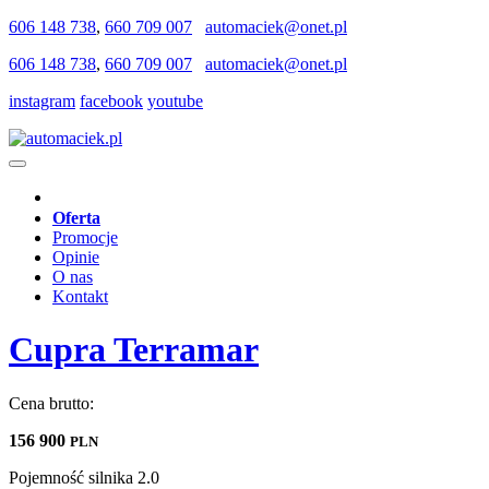
606 148 738
,
660 709 007
automaciek@onet.pl
606 148 738
,
660 709 007
automaciek@onet.pl
instagram
facebook
youtube
Oferta
Promocje
Opinie
O nas
Kontakt
Cupra Terramar
Cena brutto:
156 900
PLN
Pojemność silnika
2.0