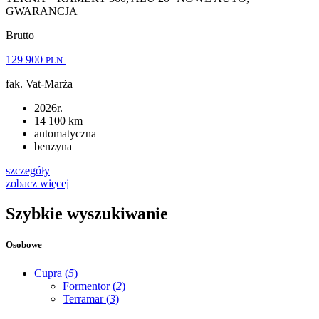
GWARANCJA
Brutto
129 900
PLN
fak. Vat-Marża
2026r.
14 100 km
automatyczna
benzyna
szczegóły
zobacz więcej
Szybkie wyszukiwanie
Osobowe
Cupra (
5
)
Formentor (
2
)
Terramar (
3
)