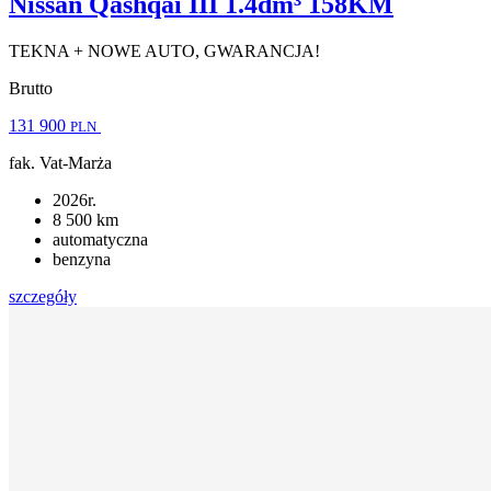
Nissan Qashqai III 1.4dm³ 158KM
TEKNA + NOWE AUTO, GWARANCJA!
Brutto
131 900
PLN
fak. Vat-Marża
2026r.
8 500 km
automatyczna
benzyna
szczegóły