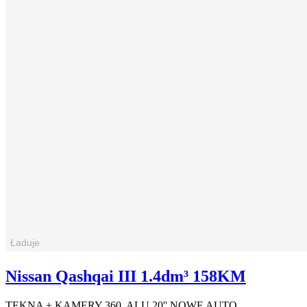
Nissan Qashqai III 1.4dm³ 158KM
TEKNA + KAMERY 360, ALU 20'' NOWE AUTO,