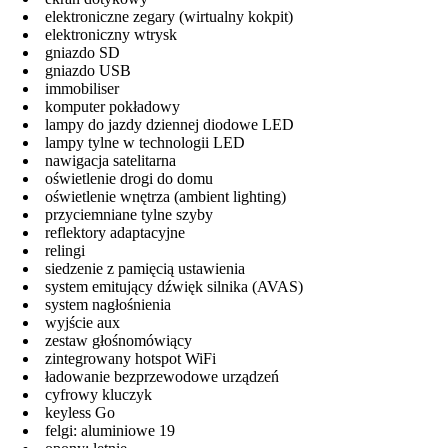
elektroniczne zegary (wirtualny kokpit)
elektroniczny wtrysk
gniazdo SD
gniazdo USB
immobiliser
komputer pokładowy
lampy do jazdy dziennej diodowe LED
lampy tylne w technologii LED
nawigacja satelitarna
oświetlenie drogi do domu
oświetlenie wnętrza (ambient lighting)
przyciemniane tylne szyby
reflektory adaptacyjne
relingi
siedzenie z pamięcią ustawienia
system emitujący dźwięk silnika (AVAS)
system nagłośnienia
wyjście aux
zestaw głośnomówiący
zintegrowany hotspot WiFi
ładowanie bezprzewodowe urządzeń
cyfrowy kluczyk
keyless Go
felgi: aluminiowe 19