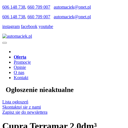
606 148 738
,
660 709 007
automaciek@onet.pl
606 148 738
,
660 709 007
automaciek@onet.pl
instagram
facebook
youtube
Oferta
Promocje
Opinie
O nas
Kontakt
Ogłoszenie nieaktualne
Lista ogłoszeń
Skontaktuj się z nami
Zapisz się do newslettera
Cupra Terramar 2.0dm³