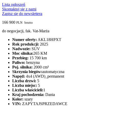
Lista ogłoszeń
Skontaktuj się z nami
Zapisz się do newslettera
166 900
PLN
brutto
do negocjacji, fak. Vat-Marża
Numer oferty:
AKL18HPXT
Rok produkcji:
2025
Nadwozie:
SUV
Moc silnika:
265 KM
Przebieg:
15 700 km
Paliwo:
benzyna
Poj. silnika:
2000 cm³
Skrzynia biegów:
automatyczna
Napęd:
4x4 (AWD)_permanent
Liczba drzwi:
5
Liczba miejsc:
5
Liczba właścicieli:
1
Kraj pochodzenia:
Dania
Kolor:
szary
VIN:
ZAPYTAJSPRZEDAWCE