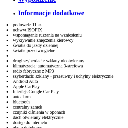
Informacje dodatkowe
poduszek: 11 szt.
uchwyt ISOFIX
wspomaganie ruszania na wzniesieniu
wykrywanie zmęczenia kierowcy
światła do jazdy dziennej
światła przeciwmgielne
drugi szyberdach: szklany nieotwierany
klimatyzacja: automatyczna 3-strefowa
radio fabryczne z MP3
szyberdach: szklany - przesuwny i uchylny elektrycznie
Android Auto
Apple CarPlay
Interfejs Google Car Play
autoalarm
bluetooth
centralny zamek
czujniki ciśnienia w oponach
dach otwierany elektrycznie
dostęp do internetu
ekran dotykowy